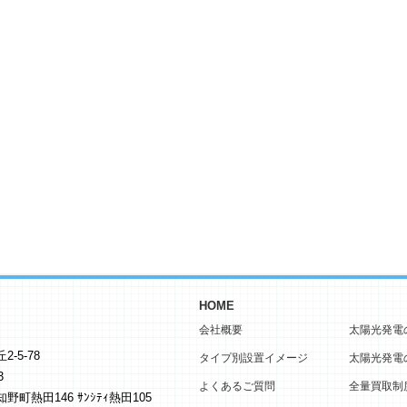
HOME
会社概要
太陽光発電
5-78
タイプ別設置イメージ
太陽光発電
3
よくあるご質問
全量買取制
町熱田146 ｻﾝｼﾃｨ熱田105