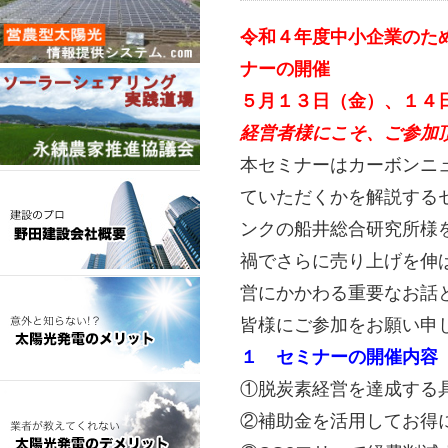
令和４年度中小企業のた
ナーの開催
５月１３日（金）、１４
経営者様にこそ、ご参加
本セミナーはカーボンニ
ていただくかを解説する
ンクの船井総合研究所様
禍でさらに売り上げを伸
営にかかわる重要なお話
皆様にご参加をお願い申
１ セミナーの開催内容
①脱炭素経営を達成する
②補助金を活用してお得