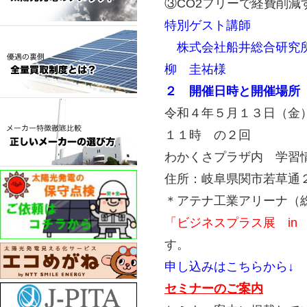
③CO2フリーで経費削減
特別ゲスト講師
株式会社船井総合研究所
柳 圭祐様
２ 開催日時と開催場所
令和４年５月１３日（金
１１時 の２回
わかくさプラザ内 学習
住所：岐阜県関市若草通
＊アテナ工業アリーナ（
「ビジネスプラス展 in 
す。
申し込みはこちらから↓
セミナーのご案内