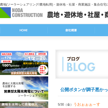
農地(ソーラーシェアリング/農地転用)・遊休地・社屋・商業施設・集合住
公開ボタンが調子悪かっ
うおぉぉぉ～す
5/30（金）