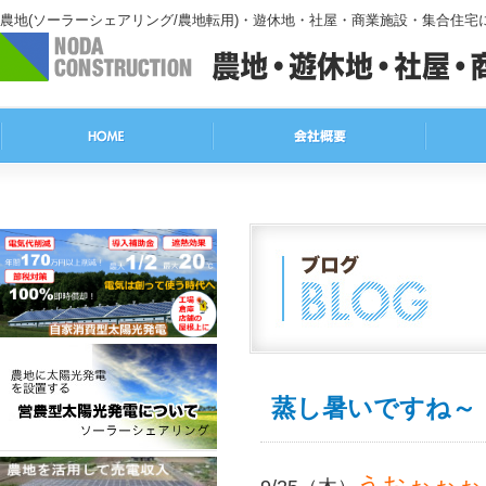
農地(ソーラーシェアリング/農地転用)・遊休地・社屋・商業施設・集合住
蒸し暑いですね～
うおぉぉぉ