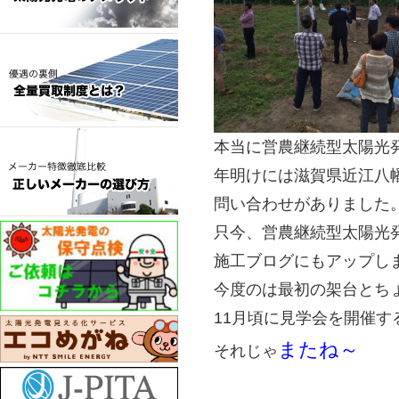
本当に営農継続型太陽光
年明けには滋賀県近江八
問い合わせがありました
只今、営農継続型太陽光
施工ブログにもアップしま
今度のは最初の架台とち
11月頃に見学会を開催
またね～
それじゃ