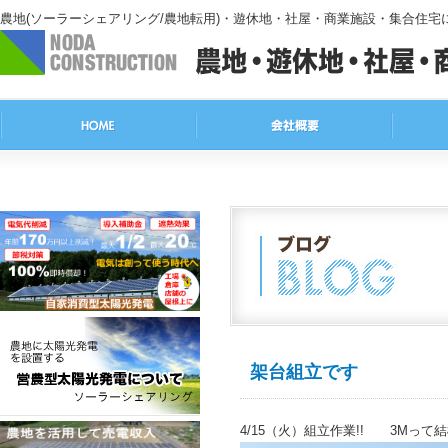
農地(ソーラーシェアリング/農地転用)・遊休地・社屋・商業施設・集合住
架台組立です
4/15（火）組立作業!! 3Mって